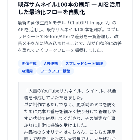
既存サムネイル100本の刷新 ― AIを活用
した最適化フローを自動化
最新の画像生成AIモデル「ChatGPT Image-2」の
APIを活用し、既存サムネイル100本を刷新。スプレ
ッドシートでBefore/Afterや差分を一覧管理し、改
善メモをAIに読み込ませることで、AIが自律的に改善
を重ねていくワークフローを構築しました。
画像生成
API連携
スプレッドシート管理
AI活用
ワークフロー構築
「
大量のYouTubeサムネイル、タイトル、概要
欄を作成していただきました。
単に制作するだけでなく、更新時のミスを防ぐ
ために見本と番号を細かく振り分けて管理しや
すい状態で納品してくださり、その誠実な仕事
ぶりに非常に感銘を受けました。
納品物のクオリティはもちろん、こちらの運用
面まで配慮した対応に大満足です。またぜひお