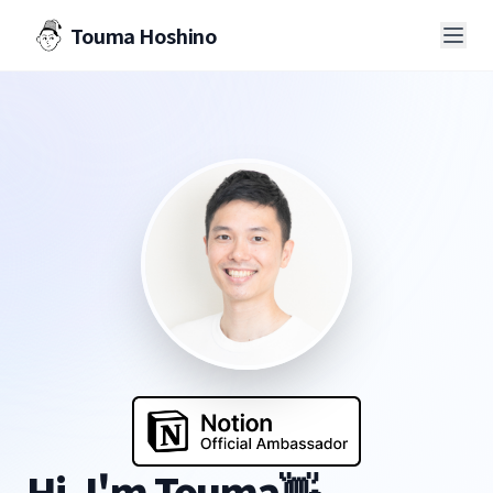
Touma Hoshino
Hi, I'm Touma👋